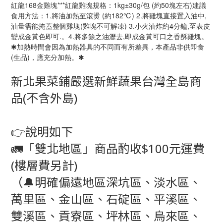
紅龍168金雞塊***紅龍雞塊規格：1kg±30g/包 (約50塊左右)建議
食用方法：1.將油加熱至滾燙 (約182℃) 2.將雞塊直接置入油中,
油量需能掩蓋整個雞塊(雞塊不可解凍) 3.小火油炸約4分鐘,至表皮
變成金黃色即可.。4.將多餘之油瀝去,即成金黃可口之香酥雞塊。
✱加熱時間會因為加熱器具的不同而有所差異，本產品非供即食
(生品)，應充分加熱。✱
新北果菜鋪嚴選新鮮蔬果台灣全島商
品(不含外島)
👉說明如下
🚛「雙北地區」商品酌收$100元運費
(樓層費另計)
（🔔明確偏遠地區深坑區、淡水區、
萬里區、金山區、石碇區、平溪區、
雙溪區、貢寮區、坪林區、烏來區、