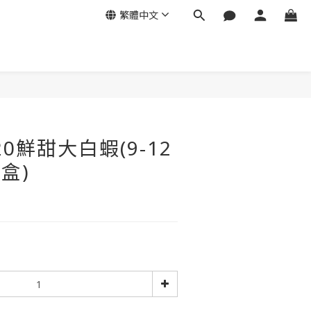
繁體中文
立即購買
20鮮甜大白蝦(9-12
/盒)