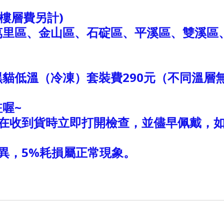
(樓層費另計)
萬里區、金山區、石碇區、平溪區、雙溪區
）
黑貓低溫（冷凍）套裝費290元（不同溫層
喔~
在收到貨時立即打開檢查，並儘早佩戴，如
異，5%耗損屬正常現象。