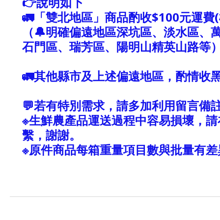
👉說明如下
🚛「雙北地區」商品酌收$100元運費
（🔔明確偏遠地區深坑區、淡水區、
石門區、瑞芳區、陽明山精英山路等
🚛其他縣市及上述偏遠地區，酌情收
💬若有特別需求，請多加利用留言備註
※生鮮農產品運送過程中容易損壞，請
繫，謝謝。
※原件商品每箱重量項目數與批量有差