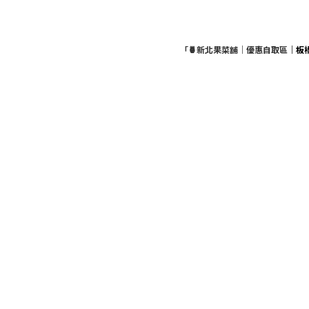
「🍍新北果菜舖｜優惠自取區
｜板