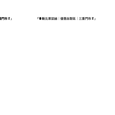
橋門市
🥬」
「🍍新
北果菜舖｜優惠自取區｜三重門市🥬」