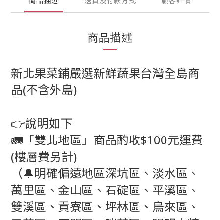
商品描述
送貨及付款方式
顧客評價
商品描述
新北果菜鋪嚴選新鮮蔬果台灣全島商
品(不含外島)
👉說明如下
🚛「雙北地區」商品酌收$100元運費
(樓層費另計)
（🔔明確偏遠地區深坑區、淡水區、
萬里區、金山區、石碇區、平溪區、
雙溪區、貢寮區、坪林區、烏來區、