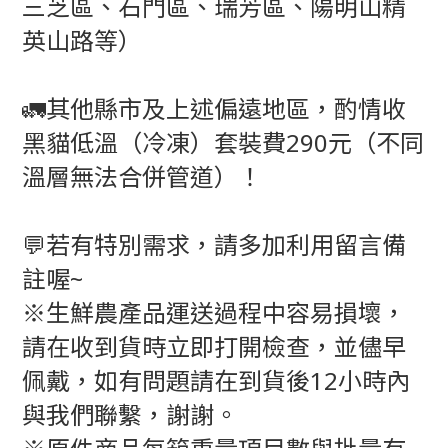
三芝區、石門區、瑞芳區、陽明山精
英山路等）
🚛其他縣市及上述偏遠地區，酌情收
黑貓低溫（冷凍）套裝費290元（不同
溫層無法合併管道）！
💬若有特別需求，請多加利用留言備
註喔~
※生鮮農產品運送過程中容易損壞，
請在收到貨時立即打開檢查，並儘早
佩戴，如有問題請在到貨後12小時內
與我們聯繫，謝謝。