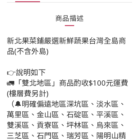
商品描述
新北果菜鋪嚴選新鮮蔬果台灣全島商
品(不含外島)
👉說明如下
🚛「雙北地區」商品酌收$100元運費
(樓層費另計)
（🔔明確偏遠地區深坑區、淡水區、
萬里區、金山區、石碇區、平溪區、
雙溪區、貢寮區、坪林區、烏來區、
三芝區、石門區、瑞芳區、陽明山精