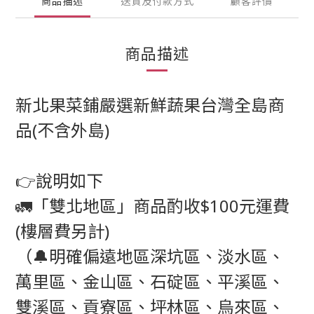
商品描述
送貨及付款方式
顧客評價
商品描述
新北果菜鋪嚴選新鮮蔬果台灣全島商
品(不含外島)
👉說明如下
🚛「雙北地區」商品酌收$100元運費
(樓層費另計)
（🔔明確偏遠地區深坑區、淡水區、
萬里區、金山區、石碇區、平溪區、
雙溪區、貢寮區、坪林區、烏來區、