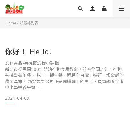
Home
/
部落格列表
你好！ Hello!
安心產品-有機概念從小建檔
新北市從民國100年開始推動食農教育，並率全國之先，推動
有機營養午餐， 以「一頓午餐，翻轉全台灣」進行一場寧靜的
農業革命， 新北果菜公司正是開疆闢土的勇士，負責調度全市
中小學營養午餐。
2021-04-09
放心採購-蔬果農藥不殘留
為強化蔬果農藥殘留檢驗，新北果菜公司每日在短短4-5小時
內， 從幾萬件蔬果中採樣檢驗守護消費者食的安全，為農藥殘
留檢驗消費者食用安全把關。