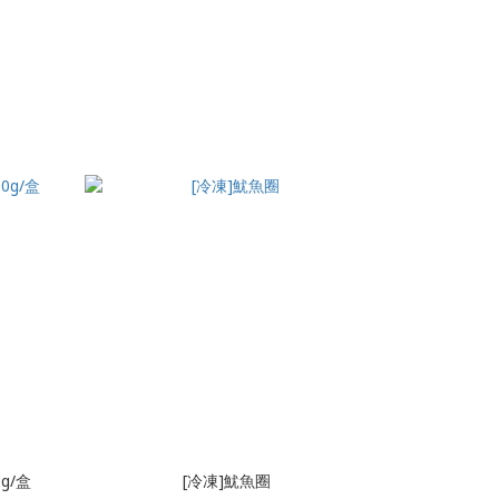
g/盒
[冷凍]魷魚圈