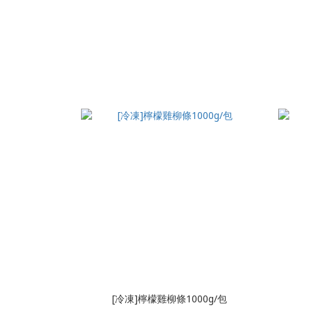
[冷凍]檸檬雞柳條1000g/包