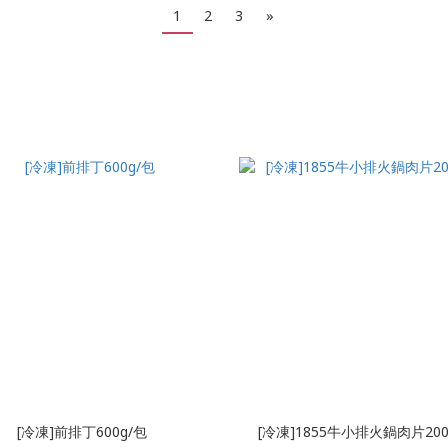
1
2
3
»
[冷凍]前排丁600g/包
[冷凍]1855牛小排火鍋肉片200