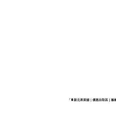
「🍍新北果菜舖｜優惠自取區
｜板