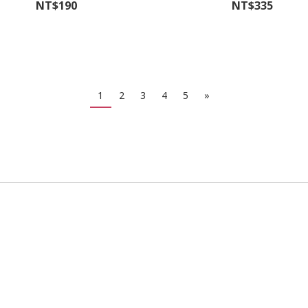
NT$190
NT$335
1
2
3
4
5
»