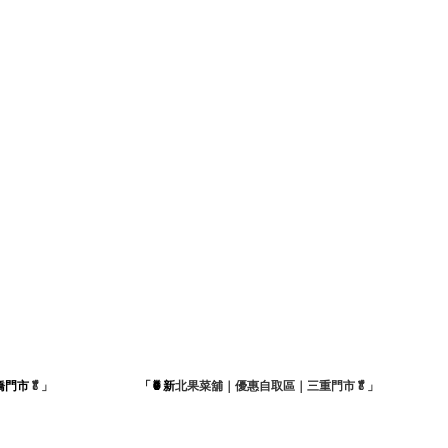
橋門市
🥬」
「🍍新
北果菜舖｜優惠自取區｜三重門市🥬」