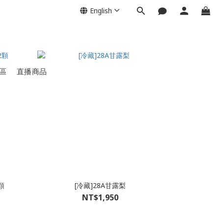
English
區
直播商品
顆
[冷藏]28A甘露梨
NT$1,950