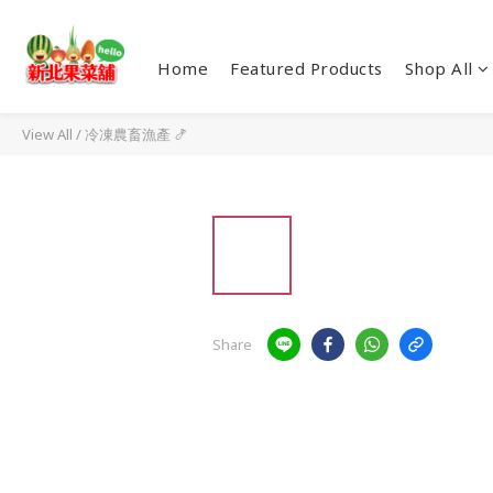
Home
Featured Products
Shop All
View All
/
冷凍農畜漁產 🍤
Share