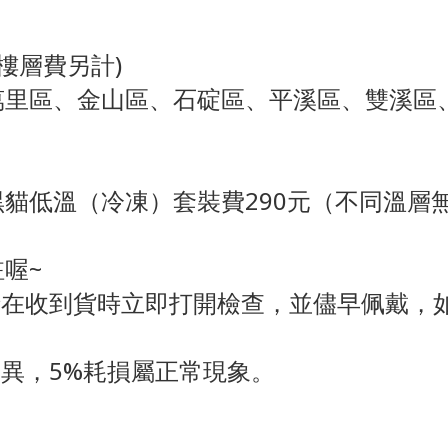
(樓層費另計)
萬里區、金山區、石碇區、平溪區、雙溪區
）
黑貓低溫（冷凍）套裝費290元（不同溫層
喔~
在收到貨時立即打開檢查，並儘早佩戴，如
異，5%耗損屬正常現象。