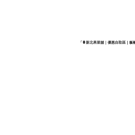
「🍍新北果菜舖｜優惠自取區
｜板