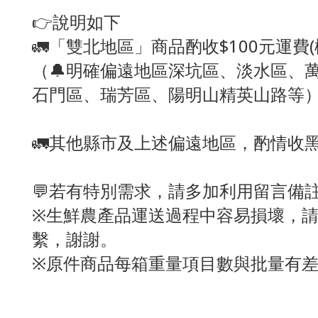
👉說明如下
🚛「雙北地區」商品酌收$100元運費
（🔔明確偏遠地區深坑區、淡水區、
石門區、瑞芳區、陽明山精英山路等
🚛其他縣市及上述偏遠地區，酌情收
💬若有特別需求，請多加利用留言備註
※生鮮農產品運送過程中容易損壞，請
繫，謝謝。
※原件商品每箱重量項目數與批量有差