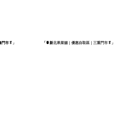
橋門市
🥬」
「🍍新
北果菜舖｜優惠自取區｜三重門市🥬」