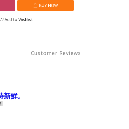
T
BUY NOW
Add to Wishlist
Customer Reviews
持新鮮。
！