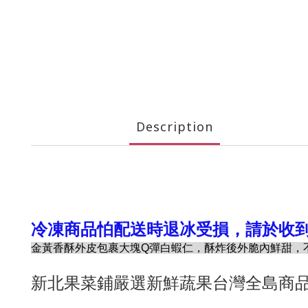
Description
冷凍商品怕配送時退冰受損，請於收
金黃香酥外皮包裹大塊Q彈白蝦仁，酥炸後外脆內鮮甜，
新北果菜鋪嚴選新鮮蔬果台灣全島商品