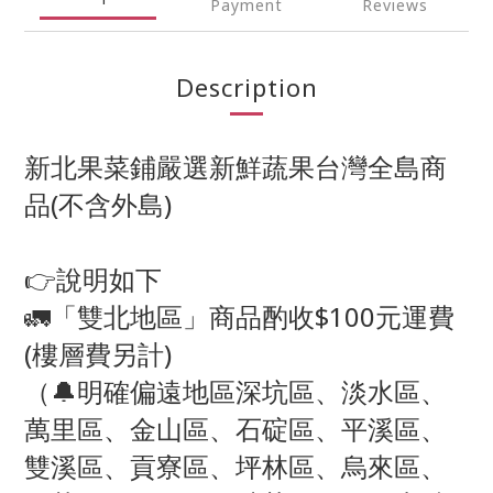
Payment
Reviews
Description
新北果菜鋪嚴選新鮮蔬果台灣全島商
品(不含外島)
👉說明如下
🚛「雙北地區」商品酌收$100元運費
(樓層費另計)
（🔔明確偏遠地區深坑區、淡水區、
萬里區、金山區、石碇區、平溪區、
雙溪區、貢寮區、坪林區、烏來區、