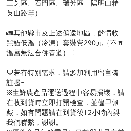
三芝區、石門區、瑞芳區、陽明山精
英山路等）
🚛其他縣市及上述偏遠地區，酌情收
黑貓低溫（冷凍）套裝費290元（不同
溫層無法合併管道）！
💬若有特別需求，請多加利用留言備
註喔~
※生鮮農產品運送過程中容易損壞，請
在收到貨時立即打開檢查，並儘早佩
戴，如有問題請在到貨後12小時內與
我們聯繫，謝謝。