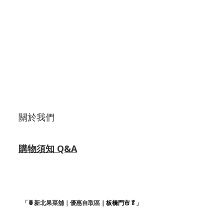
關於我們
購物須知 Q&A
「🍍新北果菜舖｜優惠自取區
｜板橋門市
🥬」