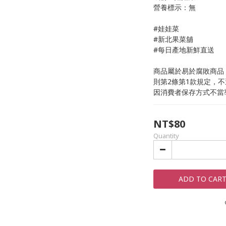
營養標示：無
#娃娃菜
#新北果菜舖
#每日產地新鮮直送
商品屬於易於腐敗商品
則第2條第1款規定，
因消費者保存方式不當
NT$80
Quantity
ADD TO CAR