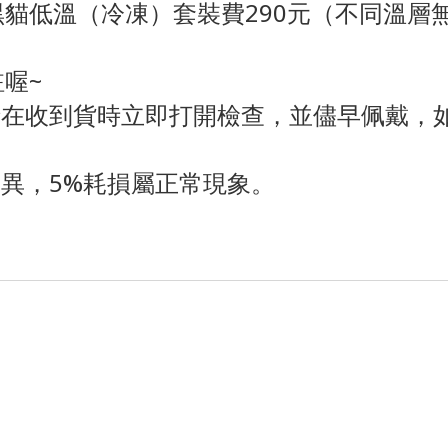
黑貓低溫（冷凍）套裝費290元（不同溫層
喔~
在收到貨時立即打開檢查，並儘早佩戴，如
異，5%耗損屬正常現象。