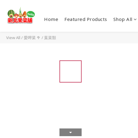
Home
Featured Products
Shop All
View All
/
愛呷菜 🥦
/
葉菜類