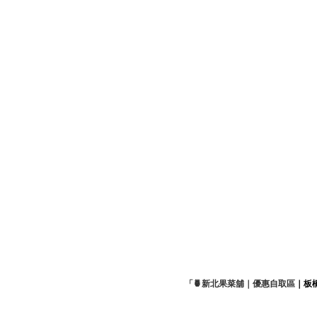
「🍍新北果菜舖｜優惠自取區
｜板