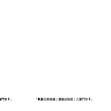
橋門市
🥬」
「🍍新
北果菜舖｜優惠自取區｜三重門市🥬」