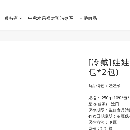
農特產
中秋水果禮盒預購專區
直播商品
[冷藏]娃娃
包*2包)
商品特色：娃娃菜
規格： 250g±10%/包
產地(國家)：進口
保存期限：生鮮食品請
有效日期說明：冷藏保
保存方法：冷藏
成份：娃娃菜