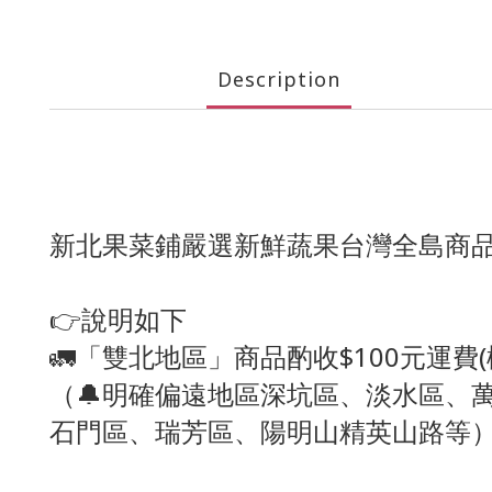
Description
新北果菜鋪嚴選新鮮蔬果台灣全島商品
👉說明如下
🚛「雙北地區」商品酌收$100元運費
（🔔明確偏遠地區深坑區、淡水區、
石門區、瑞芳區、陽明山精英山路等