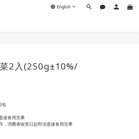
English
BUY NOW
菜2入(250g±10%/
*2包
盡速食用完畢
存，消費者收受日起即須盡速食用完畢