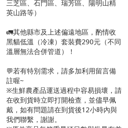
三芝區、石門區、瑞芳區、陽明山精
英山路等）
🚛其他縣市及上述偏遠地區，酌情收
黑貓低溫（冷凍）套裝費290元（不同
溫層無法合併管道）！
💬若有特別需求，請多加利用留言備
註喔~
※生鮮農產品運送過程中容易損壞，請
在收到貨時立即打開檢查，並儘早佩
戴，如有問題請在到貨後12小時內與
我們聯繫，謝謝。