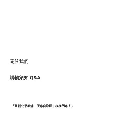
關於我們
購物須知 Q&A
「🍍新北果菜舖｜優惠自取區
｜板橋門市
🥬」