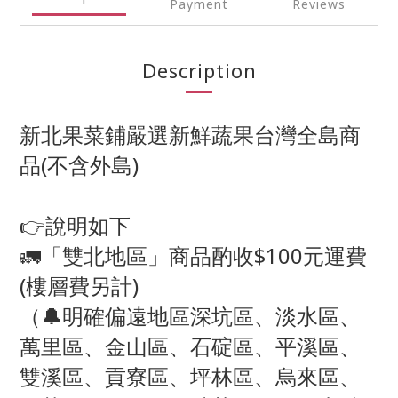
Payment
Reviews
Description
新北果菜鋪嚴選新鮮蔬果台灣全島商
品(不含外島)
👉說明如下
🚛「雙北地區」商品酌收$100元運費
(樓層費另計)
（🔔明確偏遠地區深坑區、淡水區、
萬里區、金山區、石碇區、平溪區、
雙溪區、貢寮區、坪林區、烏來區、