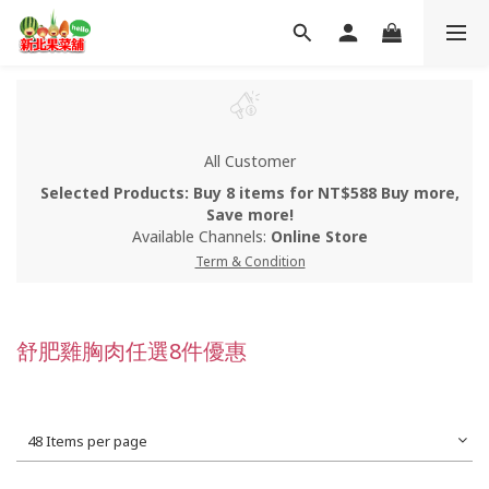
All Customer
Selected Products: Buy 8 items for NT$588 Buy more,
Save more!
Available Channels:
Online Store
Term & Condition
舒肥雞胸肉任選8件優惠
48 Items per page