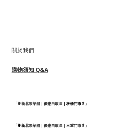
關於我們
購物須知 Q&A
「🍍新北果菜舖｜優惠自取區
｜板橋門市
🥬」
「🍍新
北果菜舖｜優惠自取區｜三重門市🥬」