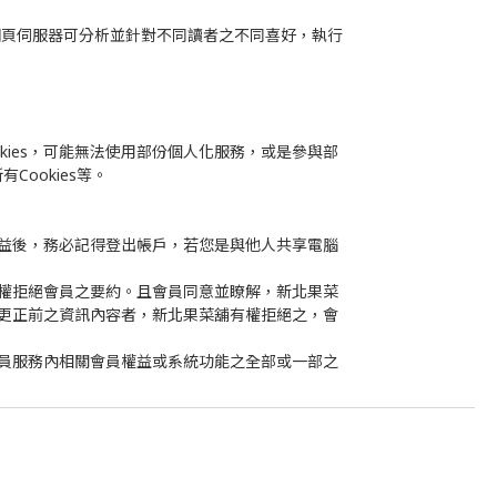
料，網頁伺服器可分析並針對不同讀者之不同喜好，執行
ies，可能無法使用部份個人化服務，或是參與部
Cookies等。
益後，務必記得登出帳戶，若您是與他人共享電腦
權拒絕會員之要約。且會員同意並瞭解，新北果菜
更正前之資訊內容者，新北果菜舖有權拒絕之，會
員服務內相關會員權益或系統功能之全部或一部之