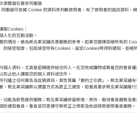
次瀏覽器在要求伺服器
器，伺服器可依據 Cookie 的資料來判斷使用者，有了使用者的造訪資
Cookies：
個人化的互動活動。
的情況，做為新北果菜舖改善服務的參考。如果您選擇拒絕所有的 Cook
的接受程度，包括接受所有Cookies、設定Cookies時得到通知、拒絕所有
何個人資料，尤其是密碼提供給任何人。在您完成購物或察看您的會員權
以防止他人讀取您的個人資料或信件。
所刊播之任何廣告及促銷資訊，其性質屬「要約之引誘」，新北果菜舖有
者，新北果菜舖將以適當方式為更正之通告，如會員要求新北果菜舖履行
、功能及狀態提供服務；新北果菜舖保留新增、修改、取消會員服務及會
個別通知會員。會員並同意遵守新修正之條款及依該條款使用會員服務。