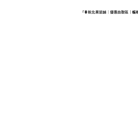
「🍍新北果菜舖｜優惠自取區
｜板