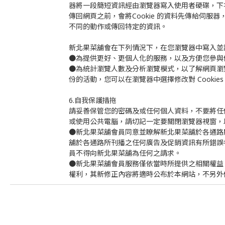
器將一段簡短資訊經由瀏覽器寫入使用者硬碟，下
傳回網頁之前，會將Cookie 的資料先傳給伺服
不同的動作或傳回特定的資訊。
新北果菜舖會在下列情況下，在您瀏覽器中寫入並讀取
●為提供更好、更個人化的服務，以及方便您參與
●為統計瀏覽人數及分析瀏覽模式，以了解網頁瀏覽
份的活動，您可以在瀏覽器中選擇修改對 Cookies 
6.自我保護措拖
請妥善保管您的密碼及或任何個人資料，不要將任
或使用公共電腦，請切記一定要關閉瀏覽器視窗，
●新北果菜舖會員同意並瞭解新北果菜舖於各通路
舖於各通路所刊播之任何廣告及促銷資訊有所錯誤
員不得向新北果菜舖為任何之請求。
●新北果菜舖會員服務僅依當時所提供之相關權益
權利，其新修正內容將適時公布於本網站，不另外