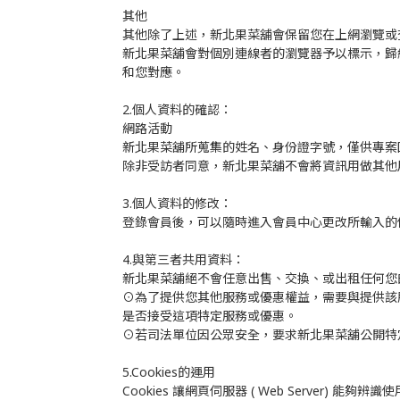
其他
其他除了上述，新北果菜舖會保留您在上網瀏覽或
新北果菜舖會對個別連線者的瀏覽器予以標示，歸
和您對應。
2.個人資料的確認：
網路活動
新北果菜舖所蒐集的姓名、身份證字號，僅供專案回
除非受訪者同意，新北果菜舖不會將資訊用做其他
3.個人資料的修改：
登錄會員後，可以隨時進入會員中心更改所輸入的個
4.與第三者共用資料：
新北果菜舖絕不會任意出售、交換、或出租任何您
⊙為了提供您其他服務或優惠權益，需要與提供該
是否接受這項特定服務或優惠。
⊙若司法單位因公眾安全，要求新北果菜舖公開特
5.Cookies的運用
Cookies 讓網頁伺服器 ( Web Serv