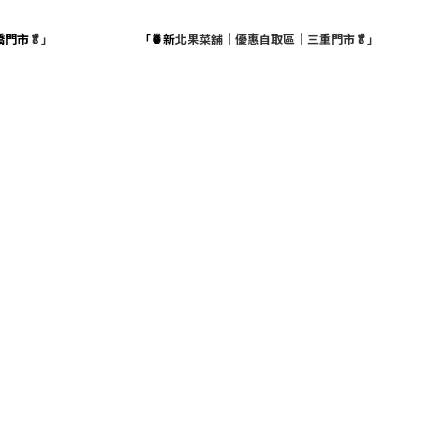
橋門市
🥬」
「🍍新
北果菜舖｜優惠自取區｜三重門市🥬」