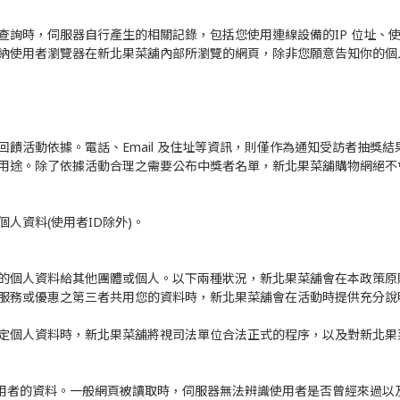
查詢時，伺服器自行產生的相關記錄，包括您使用連線設備的IP 位址、
納使用者瀏覽器在新北果菜舖內部所瀏覽的網頁，除非您願意告知你的個
饋活動依據。電話、Email 及住址等資訊，則僅作為通知受訪者抽獎結
用途。除了依據活動合理之需要公布中獎者名單，新北果菜舖購物網絕不
人資料(使用者ID除外)。
的個人資料給其他團體或個人。以下兩種狀況，新北果菜舖會在本政策原
服務或優惠之第三者共用您的資料時，新北果菜舖會在活動時提供充分說
定個人資料時，新北果菜舖將視司法單位合法正式的程序，以及對新北果
er) 能夠辨識使用者的資料。一般網頁被讀取時，伺服器無法辨識使用者是否曾