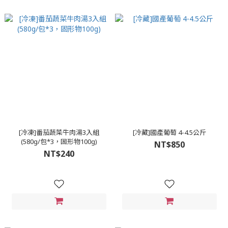
[冷凍]番茄蔬菜牛肉湯3入組
[冷藏]國產葡萄 4-4.5公斤
(580g/包*3，固形物100g)
NT$850
NT$240