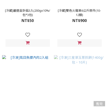
[冷藏]嚴選金針菇3入(200g±10%/
[冷藏]雙色火龍果6公斤原件(10-
包*3包)
12顆)
NT$50
NT$900
售完