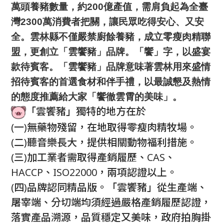
萬頭養豬數量，約200億產值，需肩負起為全臺
灣2300萬消費者把關，讓民眾吃得安心、又安
全。雲林縣不僅嚴禁廚餘養豬，成立零瘦肉精聯
盟，更創立「雲饗豬」品牌。「饗」字，以盛宴
款待賓客。「雲饗豬」品牌意味著雲林用來盛情
招待賓客的首選食材和伴手禮，以最誠懇及熱情
的態度推薦給大家「饗徹雲霄的美味」。
「雲饗豬」獨特的地方在於
(一)無藥物殘留，在地取得零瘦肉精牧場。
(二)聽音樂長大，提供相關動物福利措施。
(三)加工業者需取得產銷履歷、CAS、
HACCP、ISO22000，兩項認證以上。
(四)品牌認同精品版。「雲饗豬」從生產端、
屠宰端、分切端均須經過嚴格產銷履歷認證，
落實產品溯源，品質穩定又美味，政府拍胸掛