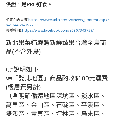
保證，是PRO好食。
相關內容來源:
https://www.yunlin.gov.tw/News_Content.aspx?
n=1244&s=352738
雲饗豬FB:
https://www.facebook.com/a0907343739/
新北果菜鋪嚴選新鮮蔬果台灣全島商
品(不含外島)
👉說明如下
🚛「雙北地區」商品酌收$100元運費
(樓層費另計)
（🔔明確偏遠地區深坑區、淡水區、
萬里區、金山區、石碇區、平溪區、
雙溪區、貢寮區、坪林區、烏來區、