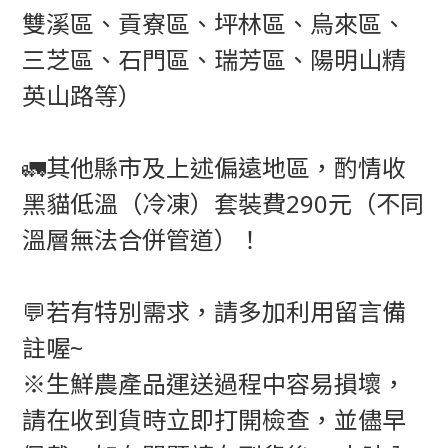
雙溪區、貢寮區、坪林區、烏來區、
三芝區、石門區、瑞芳區、陽明山精
英山路等）
🚛其他縣市及上述偏遠地區，酌情收
黑貓低溫（冷凍）套裝費290元（不同
溫層無法合併管道）！
💬若有特別需求，請多加利用留言備
註喔~
※生鮮農產品運送過程中容易損壞，
請在收到貨時立即打開檢查，並儘早