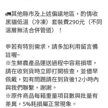
🚛其他縣市及上述偏遠地區，酌情收
黑貓低溫（冷凍）套裝費290元（不同
溫層無法合併管道）！
💬若有特別需求，請多加利用留言備
註喔~
※生鮮農產品運送過程中容易損壞，
請在收到貨時立即打開檢查，並儘早
佩戴，如有問題請在到貨後12小時內
與我們聯繫，謝謝。
※原件商品每箱重量項目數與批量有
差異，5%耗損屬正常現象。