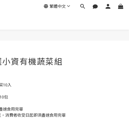
繁體中文
立即購買
嚴選小資有機蔬菜組
菜10入
10包
盡速食用完畢
天，消費者收受日起即須盡速食用完畢