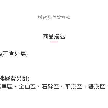
送貨及付款方式
商品描述
(不含外島)
(樓層費另計)
萬里區、金山區、石碇區、平溪區、雙溪區
）