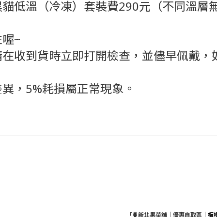
黑貓低溫（冷凍）套裝費290元（不同溫層
喔~
在收到貨時立即打開檢查，並儘早佩戴，如
異，5%耗損屬正常現象。
「🍍新北果菜舖｜優惠自取區
｜板