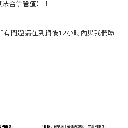
無法合併管道）！
有問題請在到貨後12小時內與我們聯
橋門市
🥬」
「🍍新
北果菜舖｜優惠自取區｜三重門市🥬」