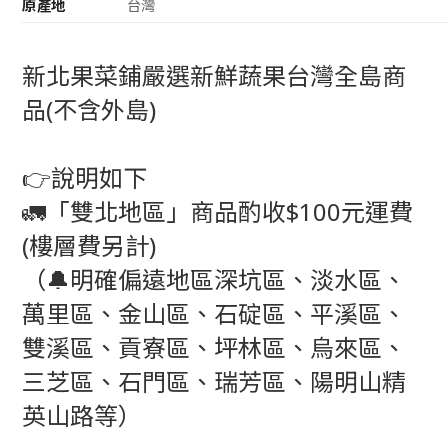
原產地
台灣
新北果菜鋪嚴選新鮮蔬果台灣全島商
品(不含外島)
👉說明如下
🚛「雙北地區」商品酌收$100元運費
(樓層費另計)
（🔔明確偏遠地區深坑區、淡水區、
萬里區、金山區、石碇區、平溪區、
雙溪區、貢寮區、坪林區、烏來區、
三芝區、石門區、瑞芳區、陽明山精
英山路等）