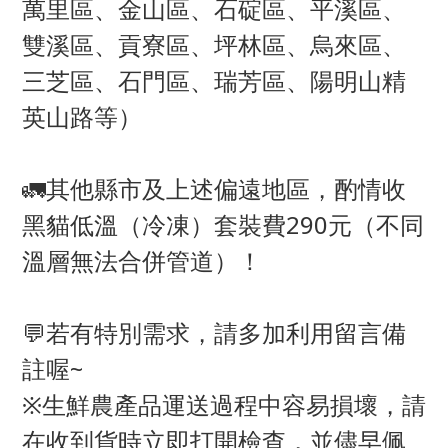
萬里區、金山區、石碇區、平溪區、
雙溪區、貢寮區、坪林區、烏來區、
三芝區、石門區、瑞芳區、陽明山精
英山路等）
🚛其他縣市及上述偏遠地區，酌情收
黑貓低溫（冷凍）套裝費290元（不同
溫層無法合併管道）！
💬若有特別需求，請多加利用留言備
註喔~
※生鮮農產品運送過程中容易損壞，請
在收到貨時立即打開檢查，並儘早佩