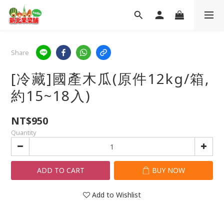
Share
[冷藏]國產木瓜(原件12kg/箱,
約15~18入)
NT$950
Quantity
ADD TO CART
BUY NOW
Add to Wishlist