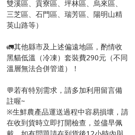
雙溪區、貢寮區、坪林區、烏來區、
三芝區、石門區、瑞芳區、陽明山精
英山路等）
🚛其他縣市及上述偏遠地區，酌情收
黑貓低溫（冷凍）套裝費290元（不同
溫層無法合併管道）！
💬若有特別需求，請多加利用留言備
註喔~
※生鮮農產品運送過程中容易損壞，請
在收到貨時立即打開檢查，並儘早佩
戴，如有問題請在到貨後12小時內與