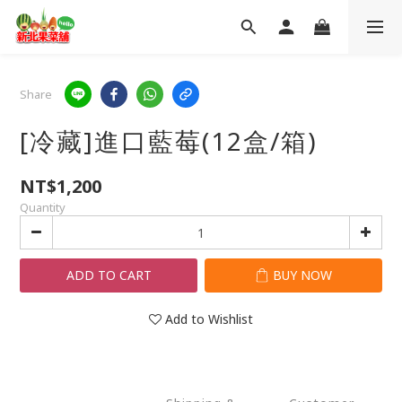
Share
[冷藏]進口藍莓(12盒/箱)
NT$1,200
Quantity
ADD TO CART
BUY NOW
Add to Wishlist